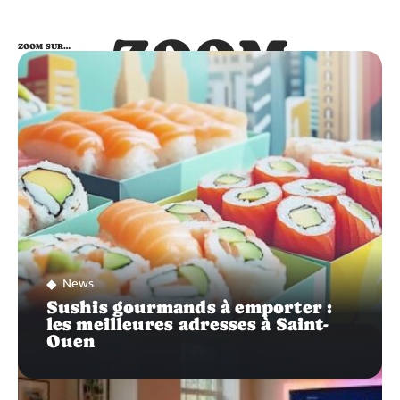
ZOOM
ZOOM SUR…
SUR…
News
Sushis gourmands à emporter :
les meilleures adresses à Saint-
Ouen