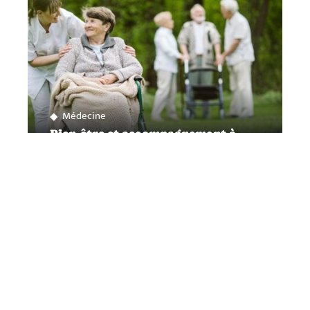
Médecine
Bien-être et accompagnement à
l’EHPAD Le Mans, la vie en maison
de retraite
Contact
Mentions Légales
Sitemap
© 2025 | so-quimper.fr