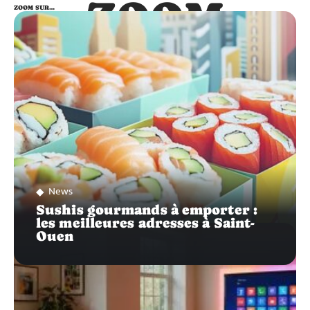
ZOOM
ZOOM SUR…
SUR…
News
Sushis gourmands à emporter :
les meilleures adresses à Saint-
Ouen