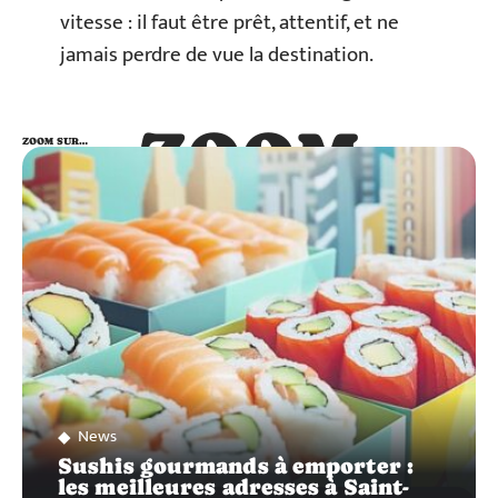
vitesse : il faut être prêt, attentif, et ne
jamais perdre de vue la destination.
ZOOM
ZOOM SUR…
SUR…
News
Sushis gourmands à emporter :
les meilleures adresses à Saint-