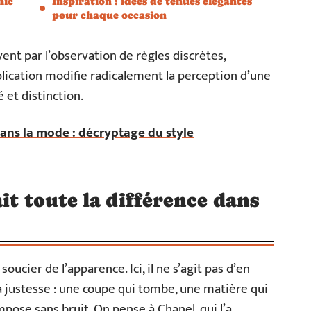
hic
Inspiration : idées de tenues élégantes
pour chaque occasion
ent par l’observation de règles discrètes,
plication modifie radicalement la perception d’une
é et distinction.
ans la mode : décryptage du style
it toute la différence dans
soucier de l’apparence. Ici, il ne s’agit pas d’en
la justesse : une coupe qui tombe, une matière qui
impose sans bruit. On pense à Chanel, qui l’a