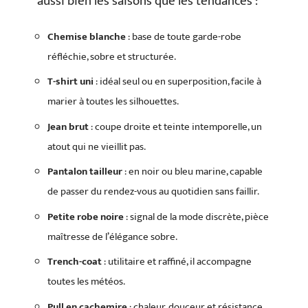
aussi bien les saisons que les tendances :
Chemise blanche
: base de toute garde-robe
réfléchie, sobre et structurée.
T-shirt uni
: idéal seul ou en superposition, facile à
marier à toutes les silhouettes.
Jean brut
: coupe droite et teinte intemporelle, un
atout qui ne vieillit pas.
Pantalon tailleur
: en noir ou bleu marine, capable
de passer du rendez-vous au quotidien sans faillir.
Petite robe noire
: signal de la mode discrète, pièce
maîtresse de l’élégance sobre.
Trench-coat
: utilitaire et raffiné, il accompagne
toutes les météos.
Pull en cachemire
: chaleur, douceur et résistance,