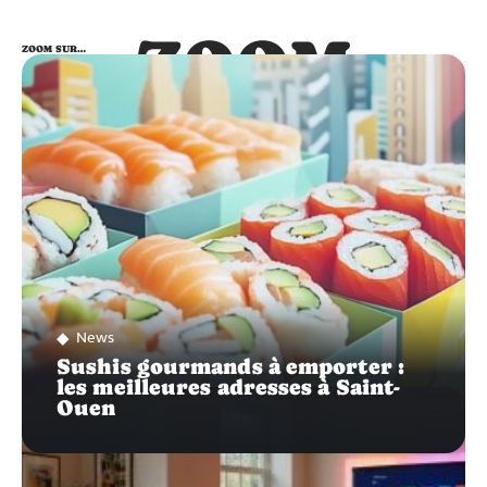
ZOOM
ZOOM SUR…
SUR…
News
Sushis gourmands à emporter :
les meilleures adresses à Saint-
Ouen