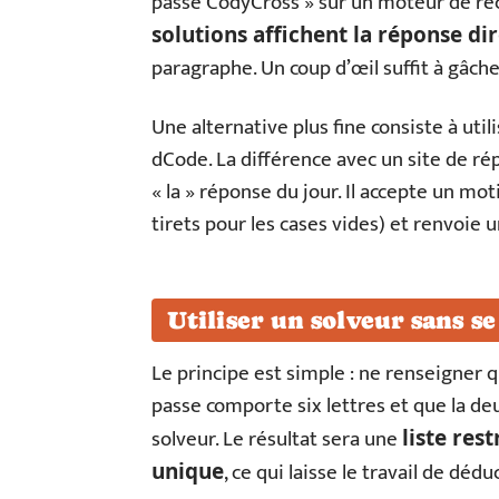
passe CodyCross » sur un moteur de rec
solutions affichent la réponse d
paragraphe. Un coup d’œil suffit à gâcher
Une alternative plus fine consiste à ut
dCode. La différence avec un site de ré
« la » réponse du jour. Il accepte un moti
tirets pour les cases vides) et renvoie 
Utiliser un solveur sans se
Le principe est simple : ne renseigner q
passe comporte six lettres et que la deu
solveur. Le résultat sera une
liste res
, ce qui laisse le travail de déd
unique