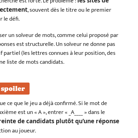
herche est forte. Le problème :
les sites de
, souvent dès le titre ou le premier
irectement
 le défi.
iliser un solveur de mots, comme celui proposé par
ponses est structurelle. Un solveur ne donne pas
f partiel (les lettres connues à leur position, des
une liste de mots candidats.
 spoiler
ue ce que le jeu a déjà confirmé. Si le mot de
xième est un « A », entrer « _A____ » dans le
treinte de candidats plutôt qu’une réponse
uction au joueur.