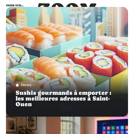
ZOOM
ZOOM SUR…
SUR…
News
Sushis gourmands à emporter :
les meilleures adresses à Saint-
Ouen