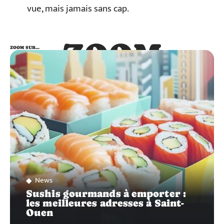
vue, mais jamais sans cap.
ZOOM
ZOOM SUR…
SUR…
News
Sushis gourmands à emporter :
les meilleures adresses à Saint-
Ouen