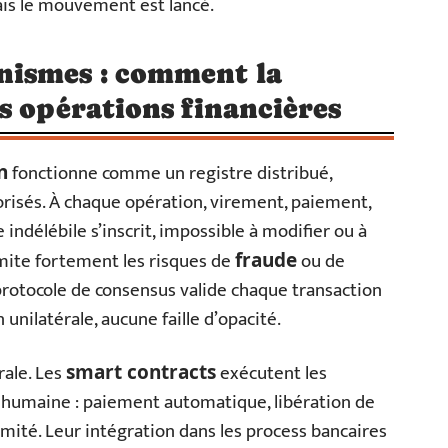
ais le mouvement est lancé.
nismes : comment la
s opérations financières
fonctionne comme un registre distribué,
n
orisés. À chaque opération, virement, paiement,
 indélébile s’inscrit, impossible à modifier ou à
imite fortement les risques de
ou de
fraude
 protocole de consensus valide chaque transaction
 unilatérale, aucune faille d’opacité.
rale. Les
exécutent les
smart contracts
n humaine : paiement automatique, libération de
rmité. Leur intégration dans les process bancaires