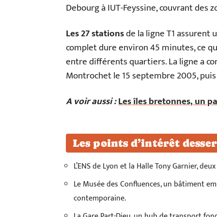
Debourg à IUT-Feyssine, couvrant des z
Les 27 stations
de la ligne T1 assurent 
complet dure environ 45 minutes, ce qu
entre différents quartiers. La ligne a c
Montrochet le 15 septembre 2005, puis 
A voir aussi :
Les îles bretonnes, un p
Les points d’intérêt desser
L’ENS de Lyon et la Halle Tony Garnier, deu
Le Musée des Confluences, un bâtiment embl
contemporaine.
La Gare Part-Dieu, un hub de transport fo