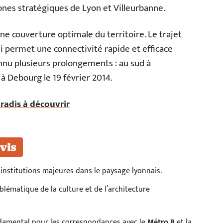
ones stratégiques de Lyon et Villeurbanne.
une couverture optimale du territoire. Le trajet
i permet une connectivité rapide et efficace
onnu plusieurs prolongements : au sud à
à Debourg le 19 février 2014.
aradis à découvrir
vis
x institutions majeures dans le paysage lyonnais.
ématique de la culture et de l’architecture
ndamental pour les correspondances avec le
Métro B
et la