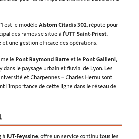
 T1 est le modèle
Alstom Citadis 302
, réputé pour
cipal des rames se situe à l’
UTT Saint-Priest
,
et une gestion efficace des opérations.
omme le
Pont Raymond Barre
et le
Pont Gallieni
,
ans le paysage urbain et fluvial de Lyon. Les
’Université et Charpennes – Charles Hernu sont
t l’importance de cette ligne dans le réseau de
1
g
à
IUT-Feyssine
, offre un service continu tous les