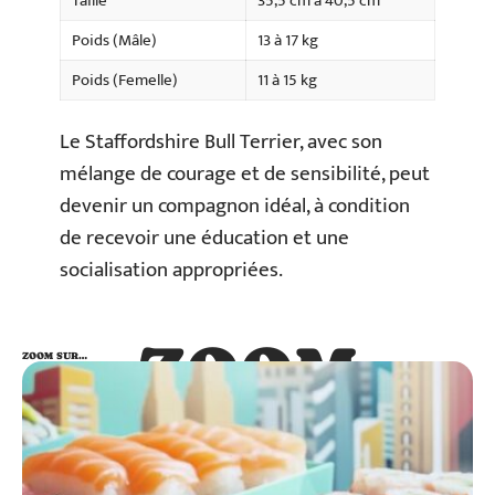
Taille
35,5 cm à 40,5 cm
Poids (Mâle)
13 à 17 kg
Poids (Femelle)
11 à 15 kg
Le Staffordshire Bull Terrier, avec son
mélange de courage et de sensibilité, peut
devenir un compagnon idéal, à condition
de recevoir une éducation et une
socialisation appropriées.
ZOOM
ZOOM SUR…
SUR…