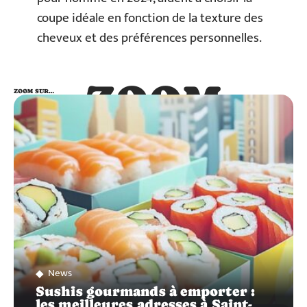
coupe idéale en fonction de la texture des
cheveux et des préférences personnelles.
ZOOM
ZOOM SUR…
SUR…
News
Sushis gourmands à emporter :
les meilleures adresses à Saint-